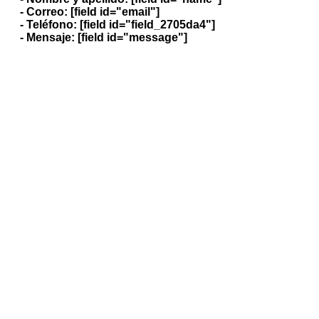
- Correo: [field id="email"]
- Teléfono: [field id="field_2705da4"]
- Mensaje: [field id="message"]