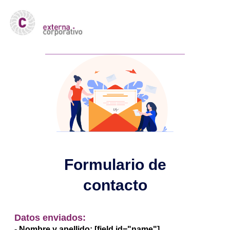
Formulario de
contacto
Datos enviados:
- Nombre y apellido: [field id="name"]