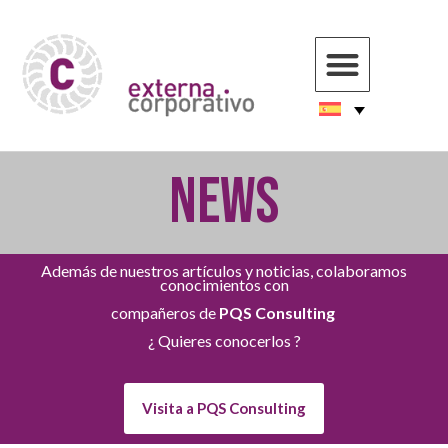
NEWS
Además de nuestros artículos y noticias, colaboramos
conocimientos con
compañeros de
PQS Consulting
¿ Quieres conocerlos ?
Visita a PQS Consulting