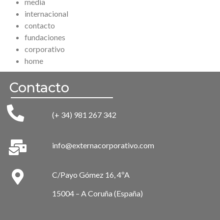
media
internacional
contacto
fundaciones
corporativo
home
Contacto
(+ 34) 981 267 342
info@externacorporativo.com
C/Payo Gómez 16, 4ºA
15004 – A Coruña (España)