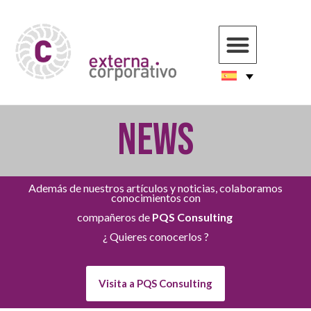
NEWS
Además de nuestros artículos y noticias, colaboramos
conocimientos con
compañeros de
PQS Consulting
¿ Quieres conocerlos ?
Visita a PQS Consulting