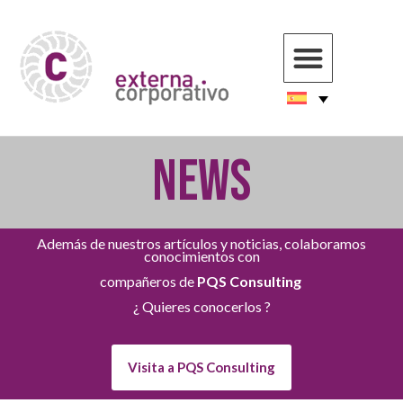
NEWS
Además de nuestros artículos y noticias, colaboramos
conocimientos con
compañeros de
PQS Consulting
¿ Quieres conocerlos ?
Visita a PQS Consulting