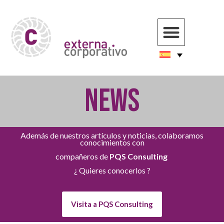
NEWS
Además de nuestros artículos y noticias, colaboramos
conocimientos con
compañeros de
PQS Consulting
¿ Quieres conocerlos ?
Visita a PQS Consulting