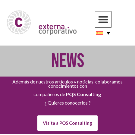
NEWS
Además de nuestros artículos y noticias, colaboramos
conocimientos con
compañeros de
PQS Consulting
¿ Quieres conocerlos ?
Visita a PQS Consulting