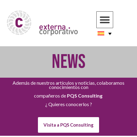
NEWS
Además de nuestros artículos y noticias, colaboramos
conocimientos con
compañeros de
PQS Consulting
¿ Quieres conocerlos ?
Visita a PQS Consulting