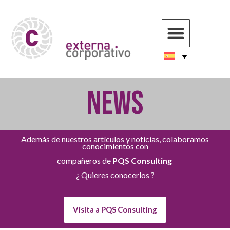
NEWS
Además de nuestros artículos y noticias, colaboramos
conocimientos con
compañeros de
PQS Consulting
¿ Quieres conocerlos ?
Visita a PQS Consulting