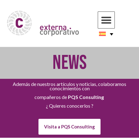
NEWS
Además de nuestros artículos y noticias, colaboramos
conocimientos con
compañeros de
PQS Consulting
¿ Quieres conocerlos ?
Visita a PQS Consulting