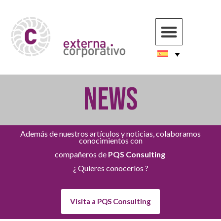
NEWS
Además de nuestros artículos y noticias, colaboramos
conocimientos con
compañeros de
PQS Consulting
¿ Quieres conocerlos ?
Visita a PQS Consulting