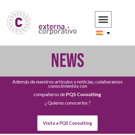
NEWS
Además de nuestros artículos y noticias, colaboramos
conocimientos con
compañeros de
PQS Consulting
¿ Quieres conocerlos ?
Visita a PQS Consulting