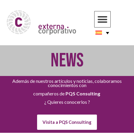
NEWS
Además de nuestros artículos y noticias, colaboramos
conocimientos con
compañeros de
PQS Consulting
¿ Quieres conocerlos ?
Visita a PQS Consulting