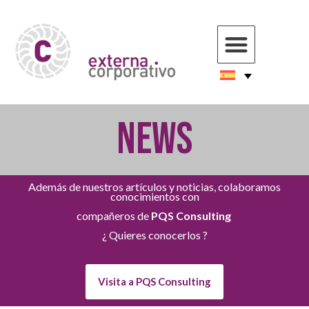
NEWS
Además de nuestros artículos y noticias, colaboramos
conocimientos con
compañeros de
PQS Consulting
¿ Quieres conocerlos ?
Visita a PQS Consulting