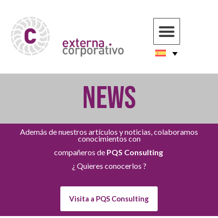
NEWS
Además de nuestros artículos y noticias, colaboramos
conocimientos con
compañeros de
PQS Consulting
¿ Quieres conocerlos ?
Visita a PQS Consulting