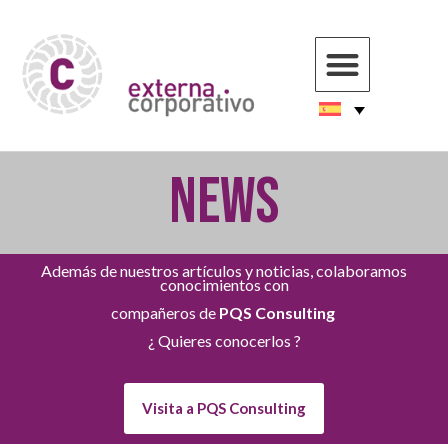
NEWS
Además de nuestros artículos y noticias, colaboramos
conocimientos con
compañeros de
PQS Consulting
¿ Quieres conocerlos ?
Visita a PQS Consulting