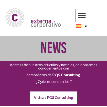
NEWS
Además de nuestros artículos y noticias, colaboramos
conocimientos con
compañeros de
PQS Consulting
¿ Quieres conocerlos ?
Visita a PQS Consulting