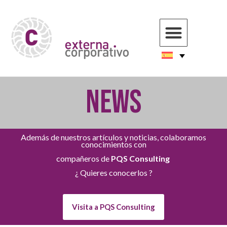
NEWS
Además de nuestros artículos y noticias, colaboramos
conocimientos con
compañeros de
PQS Consulting
¿ Quieres conocerlos ?
Visita a PQS Consulting