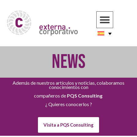
NEWS
Además de nuestros artículos y noticias, colaboramos
conocimientos con
compañeros de
PQS Consulting
¿ Quieres conocerlos ?
Visita a PQS Consulting