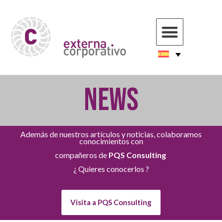
NEWS
Además de nuestros artículos y noticias, colaboramos
conocimientos con
compañeros de
PQS Consulting
¿ Quieres conocerlos ?
Visita a PQS Consulting