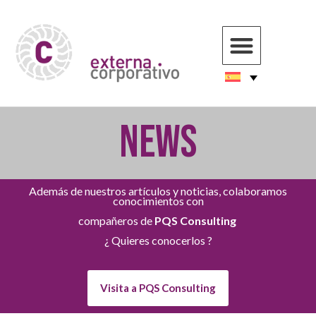
NEWS
Además de nuestros artículos y noticias, colaboramos
conocimientos con
compañeros de
PQS Consulting
¿ Quieres conocerlos ?
Visita a PQS Consulting