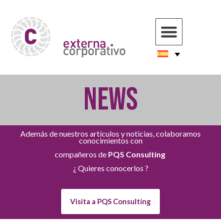
NEWS
Además de nuestros artículos y noticias, colaboramos
conocimientos con
compañeros de
PQS Consulting
¿ Quieres conocerlos ?
Visita a PQS Consulting