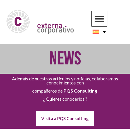
NEWS
Además de nuestros artículos y noticias, colaboramos
conocimientos con
compañeros de
PQS Consulting
¿ Quieres conocerlos ?
Visita a PQS Consulting