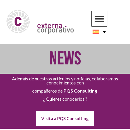
NEWS
Además de nuestros artículos y noticias, colaboramos
conocimientos con
compañeros de
PQS Consulting
¿ Quieres conocerlos ?
Visita a PQS Consulting