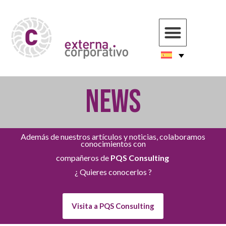
NEWS
Además de nuestros artículos y noticias, colaboramos
conocimientos con
compañeros de
PQS Consulting
¿ Quieres conocerlos ?
Visita a PQS Consulting