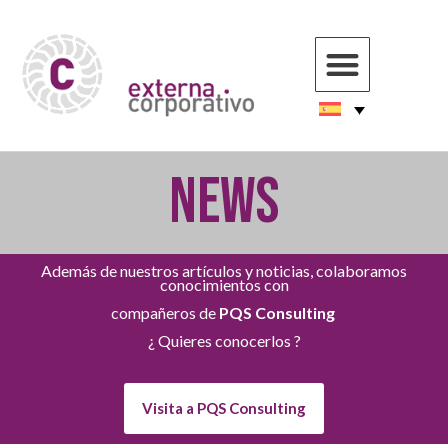
NEWS
Además de nuestros artículos y noticias, colaboramos
conocimientos con
compañeros de
PQS Consulting
¿ Quieres conocerlos ?
Visita a PQS Consulting