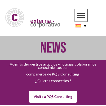
NEWS
Además de nuestros artículos y noticias, colaboramos
conocimientos con
compañeros de
PQS Consulting
¿ Quieres conocerlos ?
Visita a PQS Consulting