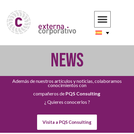
NEWS
Además de nuestros artículos y noticias, colaboramos
conocimientos con
compañeros de
PQS Consulting
¿ Quieres conocerlos ?
Visita a PQS Consulting