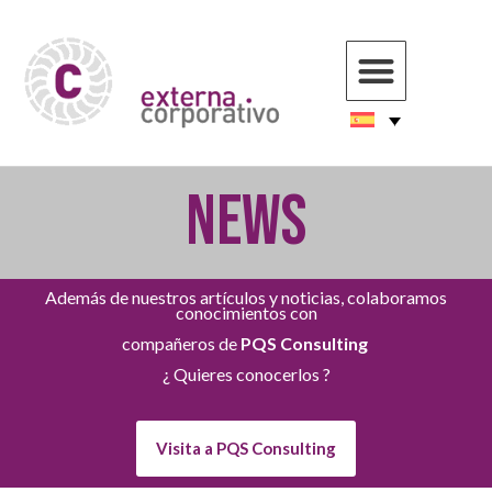
NEWS
Además de nuestros artículos y noticias, colaboramos
conocimientos con
compañeros de
PQS Consulting
¿ Quieres conocerlos ?
Visita a PQS Consulting