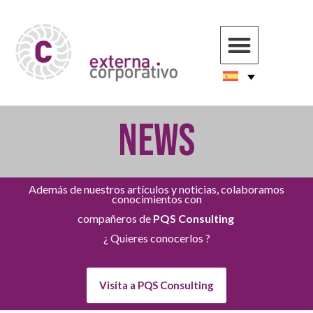
NEWS
Además de nuestros artículos y noticias, colaboramos
conocimientos con
compañeros de
PQS Consulting
¿ Quieres conocerlos ?
Visita a PQS Consulting