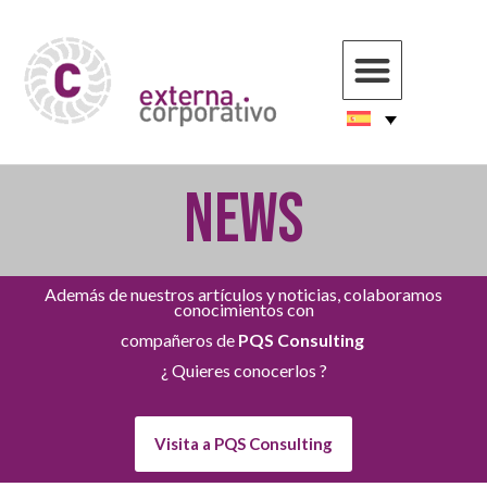
NEWS
Además de nuestros artículos y noticias, colaboramos
conocimientos con
compañeros de
PQS Consulting
¿ Quieres conocerlos ?
Visita a PQS Consulting