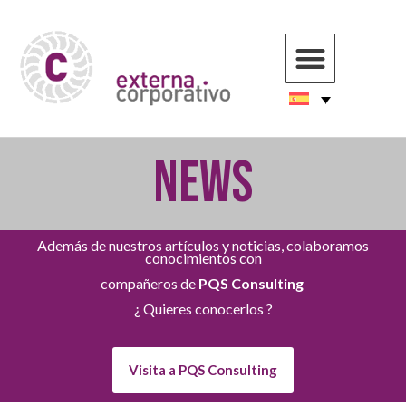
NEWS
Además de nuestros artículos y noticias, colaboramos
conocimientos con
compañeros de
PQS Consulting
¿ Quieres conocerlos ?
Visita a PQS Consulting