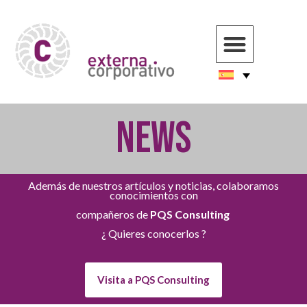
NEWS
Además de nuestros artículos y noticias, colaboramos
conocimientos con
compañeros de
PQS Consulting
¿ Quieres conocerlos ?
Visita a PQS Consulting