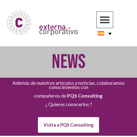
NEWS
Además de nuestros artículos y noticias, colaboramos
conocimientos con
compañeros de
PQS Consulting
¿ Quieres conocerlos ?
Visita a PQS Consulting