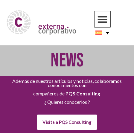
NEWS
Además de nuestros artículos y noticias, colaboramos
conocimientos con
compañeros de
PQS Consulting
¿ Quieres conocerlos ?
Visita a PQS Consulting