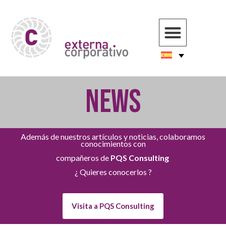
NEWS
Además de nuestros artículos y noticias, colaboramos
conocimientos con
compañeros de
PQS Consulting
¿ Quieres conocerlos ?
Visita a PQS Consulting