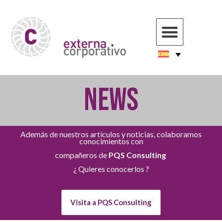
NEWS
Además de nuestros artículos y noticias, colaboramos
conocimientos con
compañeros de
PQS Consulting
¿ Quieres conocerlos ?
Visita a PQS Consulting