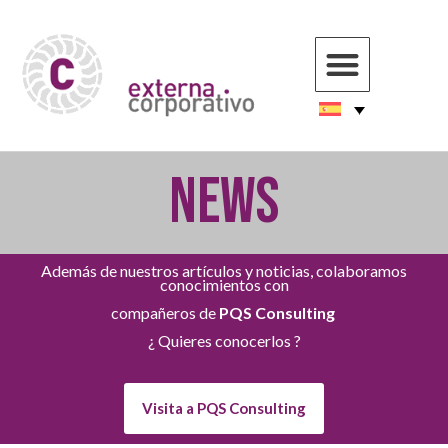
NEWS
Además de nuestros artículos y noticias, colaboramos
conocimientos con
compañeros de
PQS Consulting
¿ Quieres conocerlos ?
Visita a PQS Consulting