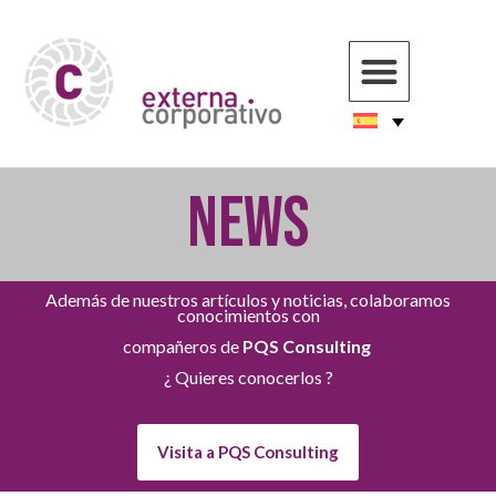
NEWS
Además de nuestros artículos y noticias, colaboramos
conocimientos con
compañeros de
PQS Consulting
¿ Quieres conocerlos ?
Visita a PQS Consulting