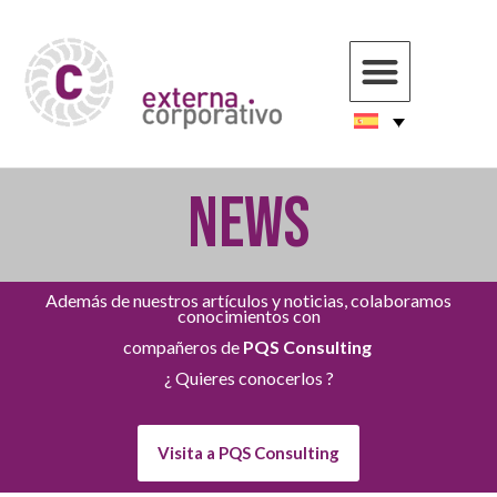
NEWS
Además de nuestros artículos y noticias, colaboramos
conocimientos con
compañeros de
PQS Consulting
¿ Quieres conocerlos ?
Visita a PQS Consulting