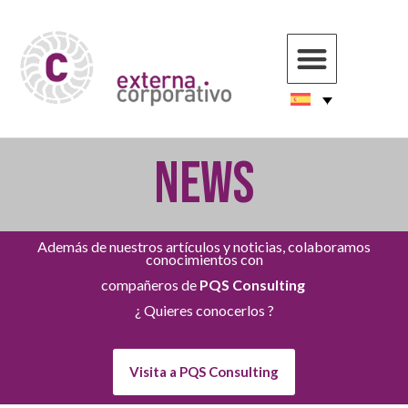
NEWS
Además de nuestros artículos y noticias, colaboramos
conocimientos con
compañeros de
PQS Consulting
¿ Quieres conocerlos ?
Visita a PQS Consulting