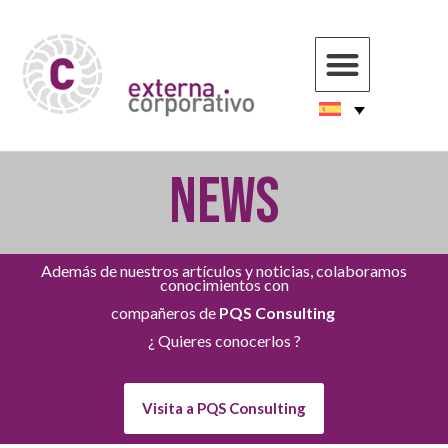
NEWS
Además de nuestros artículos y noticias, colaboramos
conocimientos con
compañeros de
PQS Consulting
¿ Quieres conocerlos ?
Visita a PQS Consulting