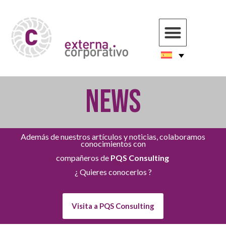
NEWS
Además de nuestros artículos y noticias, colaboramos
conocimientos con
compañeros de
PQS Consulting
¿ Quieres conocerlos ?
Visita a PQS Consulting