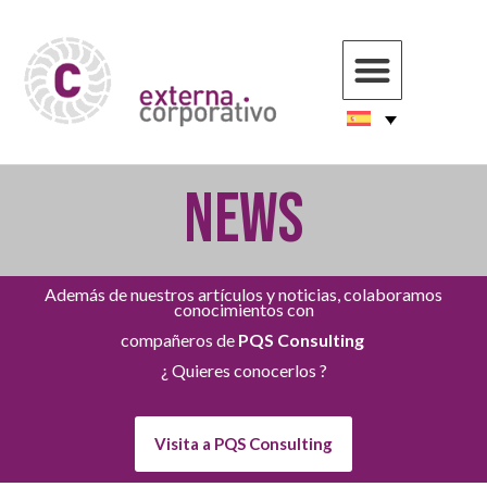
NEWS
Además de nuestros artículos y noticias, colaboramos
conocimientos con
compañeros de
PQS Consulting
¿ Quieres conocerlos ?
Visita a PQS Consulting