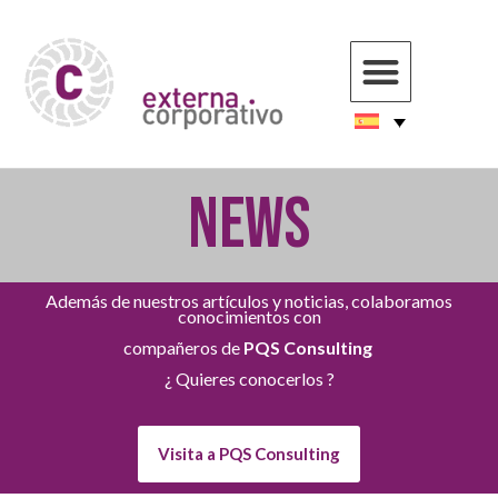
NEWS
Además de nuestros artículos y noticias, colaboramos
conocimientos con
compañeros de
PQS Consulting
¿ Quieres conocerlos ?
Visita a PQS Consulting