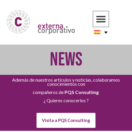
NEWS
Además de nuestros artículos y noticias, colaboramos
conocimientos con
compañeros de
PQS Consulting
¿ Quieres conocerlos ?
Visita a PQS Consulting