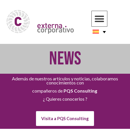
NEWS
Además de nuestros artículos y noticias, colaboramos
conocimientos con
compañeros de
PQS Consulting
¿ Quieres conocerlos ?
Visita a PQS Consulting