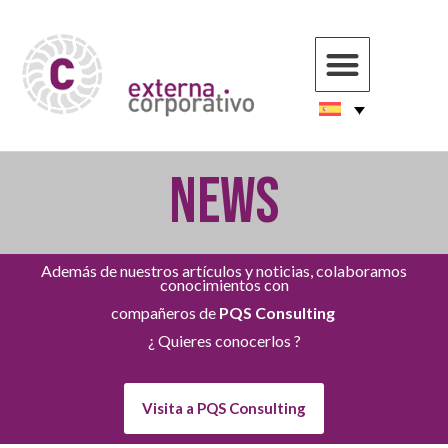
NEWS
Además de nuestros artículos y noticias, colaboramos
conocimientos con
compañeros de
PQS Consulting
¿ Quieres conocerlos ?
Visita a PQS Consulting