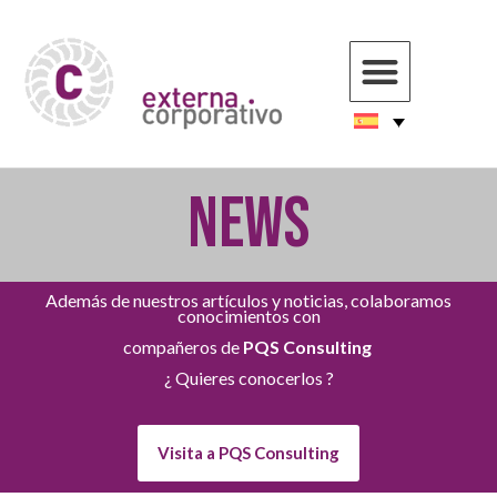
NEWS
Además de nuestros artículos y noticias, colaboramos
conocimientos con
compañeros de
PQS Consulting
¿ Quieres conocerlos ?
Visita a PQS Consulting