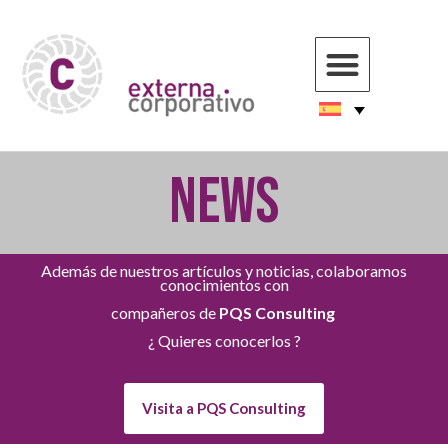
NEWS
Además de nuestros artículos y noticias, colaboramos
conocimientos con
compañeros de
PQS Consulting
¿ Quieres conocerlos ?
Visita a PQS Consulting